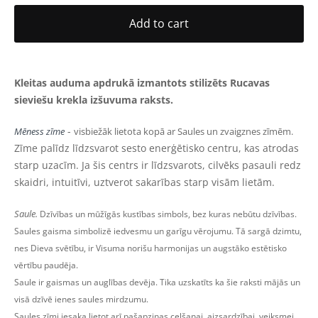
Add to cart
Kleitas auduma apdrukā izmantots stilizēts Rucavas
sieviešu krekla izšuvuma raksts.
-
Mēness zīme
visbiežāk lietota kopā ar Saules un zvaigznes zīmēm.
Zīme palīdz līdzsvarot sesto enerģētisko centru, kas atrodas
starp uzacīm. Ja šis centrs ir līdzsvarots, cilvēks pasauli redz
skaidri, intuitīvi, uztverot sakarības starp visām lietām.
Saule.
Dzīvības un mūžīgās kustības simbols, bez kuras nebūtu dzīvības.
Saules gaisma simbolizē iedvesmu un garīgu vērojumu. Tā sargā dzimtu,
nes Dieva svētību, ir Visuma norišu harmonijas un augstāko estētisko
vērtību paudēja.
Saule ir gaismas un auglības devēja. Tika uzskatīts ka šie raksti mājās un
visā dzīvē ienes saules mirdzumu.
Saules zīmi iesaka lietot arī pašapziņas celšanai, aizsardzībai, veiksmei,