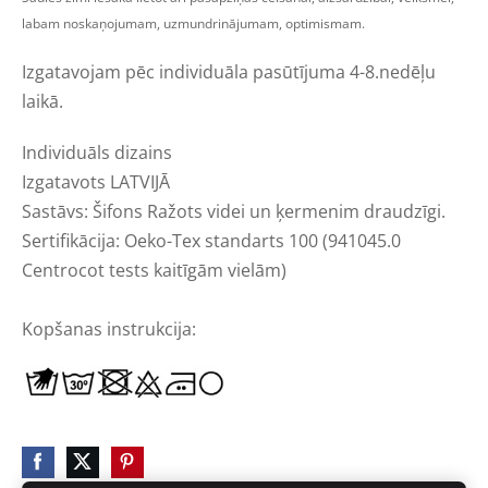
labam noskaņojumam, uzmundrinājumam, optimismam.
Izgatavojam pēc individuāla pasūtījuma 4-8.nedēļu
laikā.
Individuāls dizains
Izgatavots LATVIJĀ
Sastāvs: Š
ifons Ražots videi un ķermenim draudzīgi.
Sertifikācija
:
Oeko
-
Tex
standarts
100
(
941045.0
Centrocot
tests
kaitīgām
vielām)
Kopšanas instrukcija: