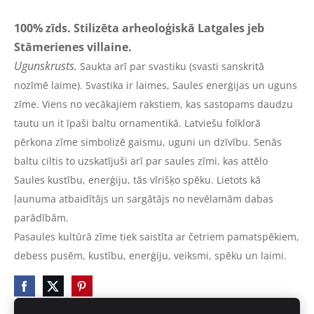
100% zīds. Stilizēta arheoloģiskā Latgales jeb
Stāmerienes villaine.
Ugunskrusts.
Saukta arī par svastiku (svasti sanskritā
nozīmē laime). Svastika ir laimes, Saules enerģijas un uguns
zīme. Viens no vecākajiem rakstiem, kas sastopams daudzu
tautu un it īpaši baltu ornamentikā.
Latviešu folklorā
pērkona zīme simbolizē gaismu, uguni un dzīvību. Senās
baltu ciltis to uzskatījuši arī par saules zīmi, kas attēlo
Saules kustību, enerģiju, tās vīrišķo spēku.
Lietots kā
ļaunuma atbaidītājs un sargātājs no nevēlamām dabas
parādībām.
Pasaules kultūrā zīme tiek saistīta ar četriem pamatspēkiem,
debess pusēm, kustību, enerģiju, veiksmi, spēku un laimi.