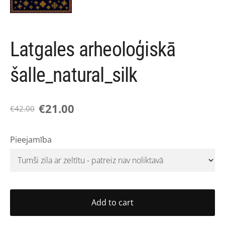
Latgales arheoloģiskā
šalle_natural_silk
€21.00
€42.00
Pieejamība
Add to cart