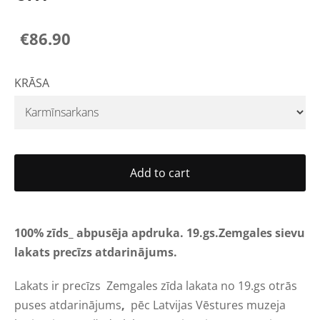
€86.90
KRĀSA
Add to cart
100% zīds_
abpusēja apdruka
.
19.gs.Zemgales sievu
lakats precīzs atdarinājums.
Lakats ir precīzs Zemgales zīda lakata no 19.gs otrās
puses atdarinājums
,
pēc Latvijas Vēstures muzeja