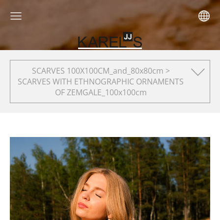
SCARVES 100X100CM_and_80x80cm >
SCARVES WITH ETHNOGRAPHIC ORNAMENTS
OF ZEMGALE_100x100cm