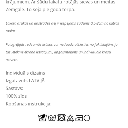
krājumiem. Ar šād
u
lakatu rotājās sievas un meitas
Zemgale. To sēja pie goda tērpa.
Lakata drukas un apstrādes dēļ ir iespējams zudums 0.5-2cm no katras
malas.
Fotogrāfijās redzamās krāsas var nedaudz atšķirties no faktiskajām, jo
tās ietekmē ekrāna iestatījumi, apgaismojums un individuālā krāsu
uztvere.
Individuāls dizains
Izgatavots LATVIJĀ
Sastāvs:
100% zīds
Kopšanas instrukcija: