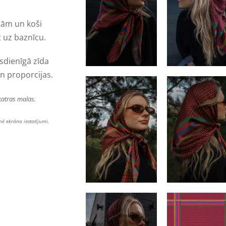
lām un koši
 uz baznīcu.
dienīgā zīda
n proporcijas.
katras malas.
mē ekrāna iestatījumi,