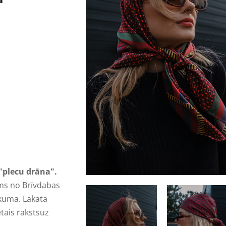
"plecu drāna".
ums no Brīvdabas
kuma. Lakata
tais rakstsuz