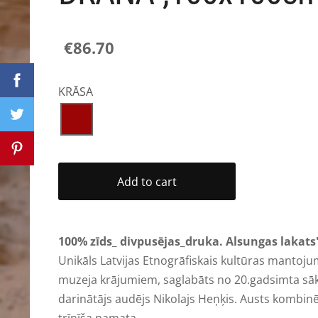
€86.70
KRĀSA
Add to cart
100% zīds_
divpusējas_druka
. Alsungas lakats
Unikāls Latvijas Etnogrāfiskais kultūras mantoj
muzeja krājumiem, saglabāts no 20.gadsimta sā
darinātājs audējs Nikolajs Heņķis. Austs kombinē