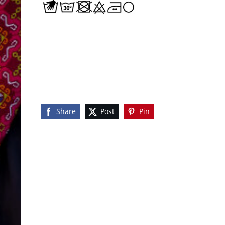
Share
Post
Pin