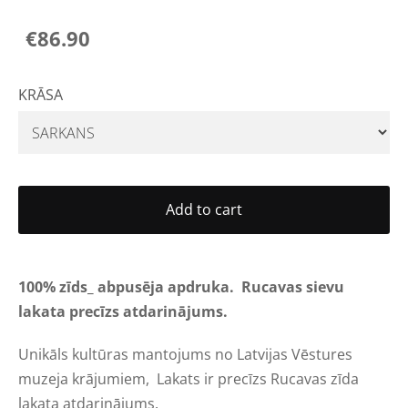
€86.90
KRĀSA
Add to cart
100% zīds_
abpusēja apdruka
. Rucavas sievu
lakata precīzs atdarinājums.
Unikāls
kultūras mantojums no
Latvijas Vēstures
muzej
a
krājumiem,
Lakats ir precīzs Rucavas zīda
lakata atdarinājums.