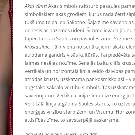
Akas zīme:
Akas simbols raksturo pasaules pamatu
simboliskiem akas grodiem, kurus rada četri slīpi
tukšuma telpa jeb Sākotne. Šajā zīmē savienojas 
debesis ar pazemes ūdeni. Šī zīme ievada jaunu 
tāpēc tā ir arī Saules un pasaules zīme. Šī zīme 
Krusta zīme:
Tā ir viena no senākajiem rakstu ele
atrodama gandrīz visās kultūrās. Tai piedēvēta s
laimes nesējas nozīme. Senajās baltu ciltīs krust
vertikālā un horizontālā līnija veido dzīvības pa
atrodas krusts, uzskatāma par kosmisko asi – vie
augstāko sakrālo vērtību simbols. Tas uzskatāms ar
savienojumu. Vertikālā līnija simbolizē enerģiju,
Vertikālā līnija atgādina Saules starus, ko uztve
enerģijas virzību starp Zemi un Visumu. Horizontā
attīstības zīme, to savstarpējā saskarsme.
Zīda lente abpusēja. izmērs - 6x100cm.