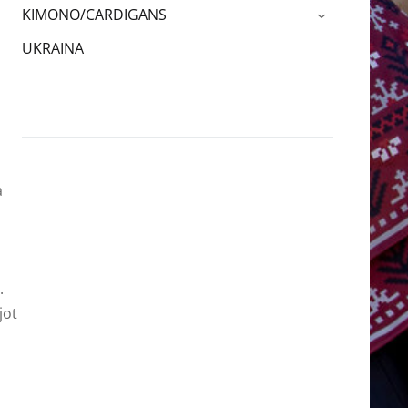
KIMONO/CARDIGANS
›
UKRAINA
a
.
jot