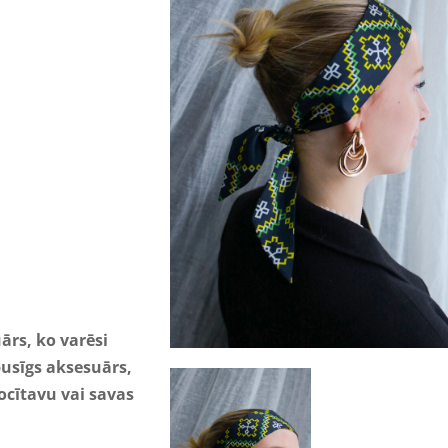
uārs, ko varēsi
usīgs aksesuārs,
ocītavu vai savas