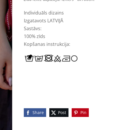
Individuāls dizains
Izgatavots LATVIJĀ
Sastāvs:
100% zīds
Kopšanas instrukcija:
Share
Post
Pin