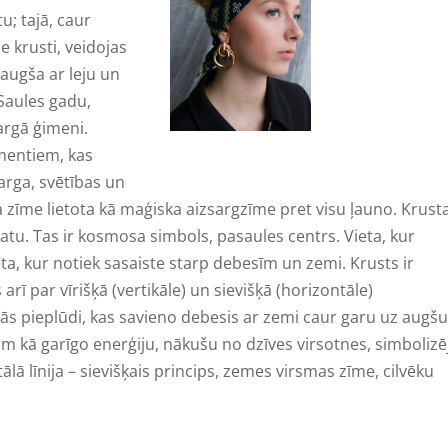
; tajā, caur
e krusti, veidojas
augša ar leju un
Saules gadu,
sargā ģimeni.
mentiem, kas
arga, svētības un
a zīme lietota kā maģiska aizsargzīme pret visu ļauno. Krust
matu. Tas ir kosmosa simbols, pasaules centrs. Vieta, kur
ta, kur notiek sasaiste starp debesīm un zemi. Krusts ir
ī par vīrišķā (vertikāle) un sievišķā (horizontāle)
 tās pieplūdi, kas savieno debesis ar zemi caur garu uz augšu
ram kā garīgo enerģiju, nākušu no dzīves virsotnes, simbolizē
lā līnija – sievišķais princips, zemes virsmas zīme, cilvēku