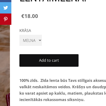
€18.00
KRĀSA
Add to cart
100% zīds.
Zīda lent
a būs
Tavs stilīgais akses
valkāt neskaitāmos veidos. Krāšņs un daudzp
ko varat apsiet ap kaklu, matiem, plaukstas l
iecienītākās rokassomas siksniņu.