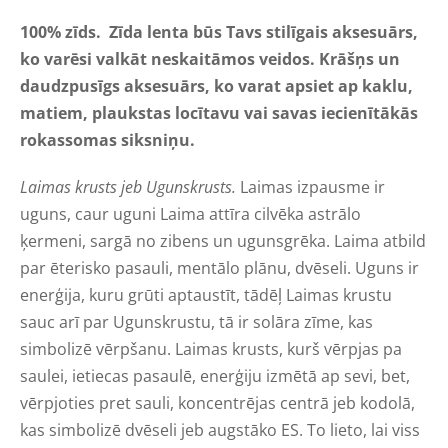
100% zīds.
Zīda lent
a būs
Tavs stilīgais aksesuārs,
ko varēsi valkāt neskaitāmos veidos. Krāšņs un
daudzpusīgs aksesuārs, ko varat apsiet ap kaklu,
matiem, plaukstas locītavu vai savas iecienītākās
rokassomas siksniņu.
Laimas krusts jeb Ugunskrusts.
Laimas izpausme ir
uguns, caur uguni Laima attīra cilvēka astrālo
ķermeni, sargā no zibens un ugunsgrēka. Laima atbild
par ēterisko pasauli, mentālo plānu, dvēseli. Uguns ir
enerģija, kuru grūti aptaustīt, tādēļ Laimas krustu
sauc arī par Ugunskrustu, tā ir solāra zīme, kas
simbolizē vērpšanu. Laimas krusts, kurš vērpjas pa
saulei, ietiecas pasaulē, enerģiju izmētā ap sevi, bet,
vērpjoties pret sauli, koncentrējas centrā jeb kodolā,
kas simbolizē dvēseli jeb augstāko ES. To lieto, lai viss