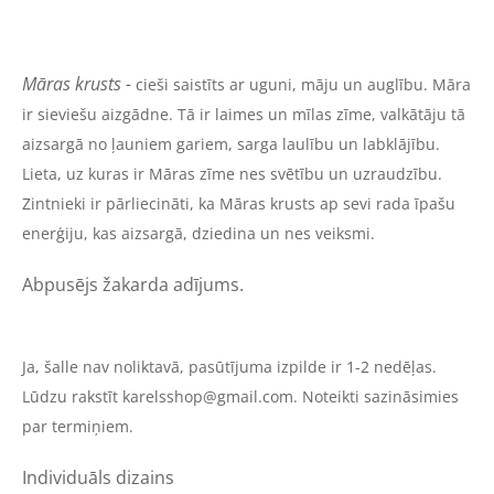
Māras krusts -
cieši saistīts ar uguni, māju un auglību. Māra
ir sieviešu aizgādne. Tā ir laimes un mīlas zīme, valkātāju tā
aizsargā no ļauniem gariem, sarga laulību un labklājību.
Lieta, uz kuras ir Māras zīme nes svētību un uzraudzību.
Zintnieki ir pārliecināti, ka Māras krusts ap sevi rada īpašu
enerģiju, kas aizsargā, dziedina un nes veiksmi.
Abpusējs žakarda adījums.
Ja, šalle nav noliktavā, pasūtījuma izpilde ir 1-2 nedēļas.
Lūdzu rakstīt
karelsshop@gmail.com
. Noteikti sazināsimies
par termiņiem.
Individuāls dizains