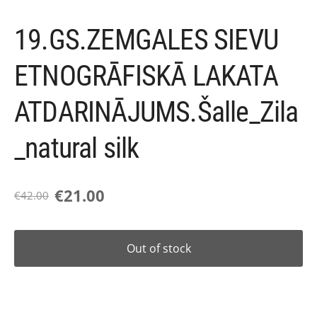
19.GS.ZEMGALES SIEVU
ETNOGRĀFISKĀ LAKATA
ATDARINĀJUMS.Šalle_Zila
_natural silk
€21.00
€42.00
Out of stock