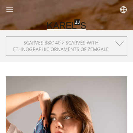
SCARVES 38X140 > SCARVES WITH
ETHNOGRAPHIC ORNAMENTS OF ZEMGALE