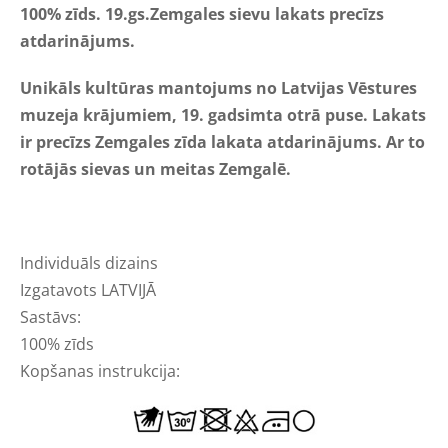
100% zīds. 19.gs.Zemgales sievu lakats precīzs
atdarinājums.
Unikāls
kultūras mantojums no
Latvijas Vēstures
muzej
a
krājumiem,
19.
gadsimta otrā puse.
Lakats
ir precīzs Zemgales zīda lakata atdarinājums. Ar to
rotājās sievas un meitas Zemgalē.
Individuāls dizains
Izgatavots LATVIJĀ
Sastāvs:
100% zīds
Kopšanas instrukcija: