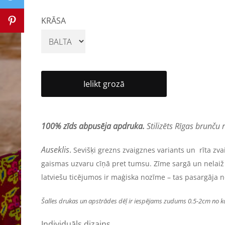
KRĀSA
Ielikt grozā
100% zīds abpusēja apdruka.
Stilizēts Rīgas brunču 
Ausek
lis
.
Sevišķi grezns zvaigznes variants un rīta zva
gaismas uzvaru cīņā pret tumsu. Zīme sargā un nelaiž
latviešu ticējumos ir maģiska nozīme – tas pasargāja n
Šalles drukas un apstrādes dēļ ir iespējams zudums 0.5-2cm no k
Individuāls dizains