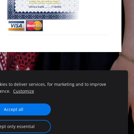
ies to deliver services, for marketing and to improve
atvija, Mārupe, Lielā iela 39-46
ience.
Customize
Accept all
ept only essential