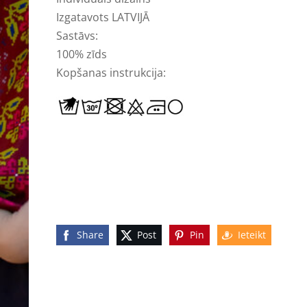
Izgatavots LATVIJĀ
Sastāvs:
100% zīds
Kopšanas instrukcija:
Share
Post
Pin
Ieteikt