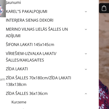
Jaunumi
KAREL"S PAKALPOJUMI
›
INTERJERA SIENAS DEKORI
MERINO VILNAS LIELĀS ŠALLES UN
›
ADĪJUMI
ŠIFONA LAKATI 145x145cm
VĪRIEŠIEM-UZVALKA LAKATI/
›
ŠALLES/KAKLASAITES
ZĪDA LAKATI
›
ZĪDA ŠALLES 70x180cm/ZĪDA LAKATI
stam
138x138cm
ZĪDA ŠALLES 36x136cm
›
Kurzeme