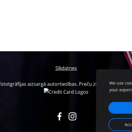
Sīkdatnes
We use cook
otgrāfijas aizsargā autortiesības. Preču zīme Nr.M 72 816. L
your exper
Acc