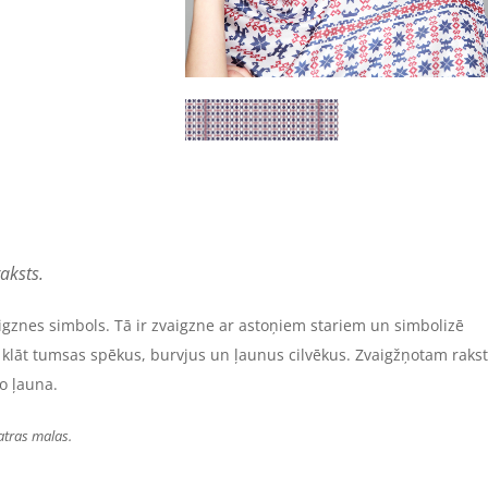
raksts.
igznes simbols. Tā ir zvaigzne ar astoņiem stariem un simbolizē
 klāt tumsas spēkus, burvjus un ļaunus cilvēkus. Zvaigžņotam rak
o ļauna.
atras malas.