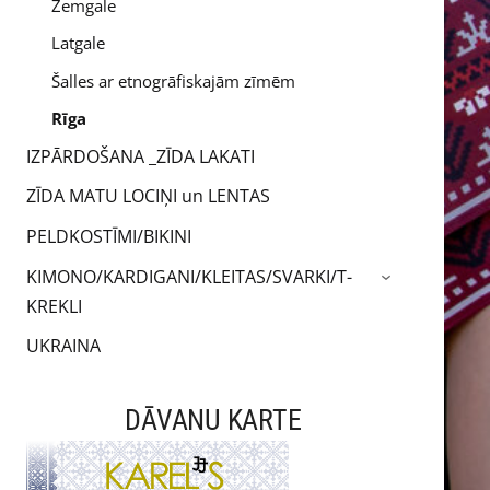
Zemgale
Latgale
Šalles ar etnogrāfiskajām zīmēm
Rīga
IZPĀRDOŠANA _ZĪDA LAKATI
ZĪDA MATU LOCIŅI un LENTAS
PELDKOSTĪMI/BIKINI
KIMONO/KARDIGANI/KLEITAS/SVARKI/T-
›
KREKLI
UKRAINA
DĀVANU KARTE