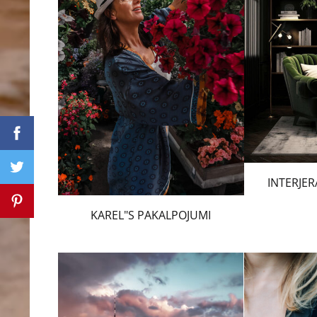
INTERJER
KAREL"S PAKALPOJUMI