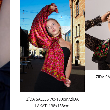
ZĪDA Š
ZĪDA ŠALLES 70x180cm/ZĪDA
LAKATI 138x138cm