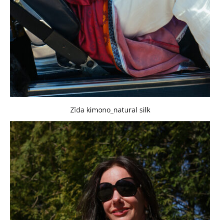
Zīda kimono_natural silk