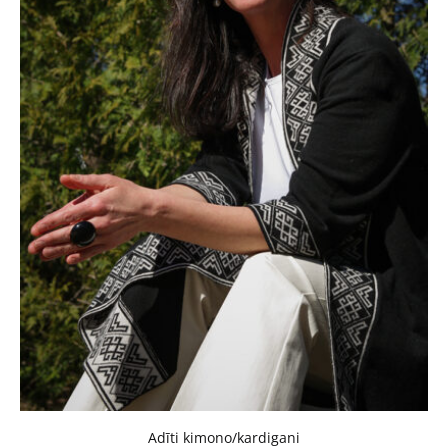
Adīti kimono/kardigani