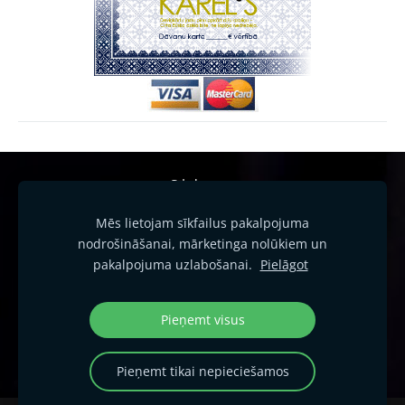
Sīkdatnes
Mēs lietojam sīkfailus pakalpojuma
KAREL"S 2016. Ornamentus un fototgrāfijas aizsargā
nodrošināšanai, mārketinga nolūkiem un
autortiesības. Preču zīme Nr.M 72 816. Latvija, Mārupe, Lielā
pakalpojuma uzlabošanai.
Pielāgot
iela 39-46
Pieņemt visus
Pieņemt tikai nepieciešamos