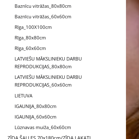
Baznīcu vitrāžas_80x80cm
Baznīcu vitrāžas_60x60cm
Rīga_100X100cm
Rīga_80x80cm
Rīga_60x60cm
LATVIEŠU MĀKSLINIEKU DARBU
REPRODUKCIJAS_80x80cm
LATVIEŠU MĀKSLINIEKU DARBU
REPRODUKCIJAS_60x60cm
LIETUVA
IGAUNIJA_80x80cm
IGAUNIJA_60x60cm
Lūznavas muiža_60x60cm
ZĪDA ŠALLES 70x180cm/ZĪDA LAKATI