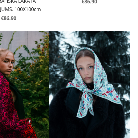
ĀFISKĀ LAKATA
€86.90
JUMS. 100X100cm
€86.90