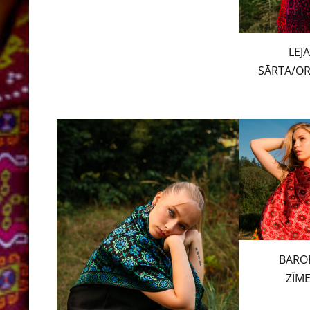
LEJ
SĀRTA/OR
BARO
ZĪM