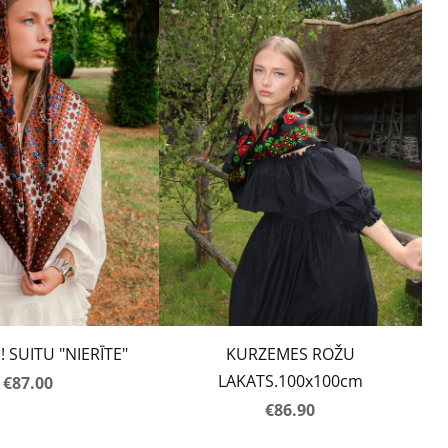
 SUITU "NIERĪTE"
KURZEMES ROŽU
LAKATS.100x100cm
€87.00
€86.90