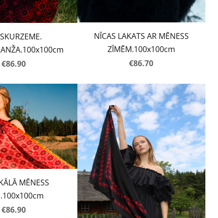
NĪCAS LAKATS AR MĒNESS
ASKURZEME.
ZĪMĒM.100x100cm
ANŽA.100x100cm
€86.70
€86.90
KĀLĀ MĒNESS
E.100x100cm
€86.90