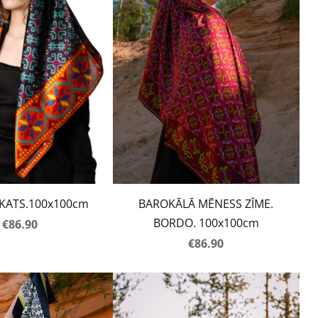
AKATS.100x100cm
BAROKĀLĀ MĒNESS ZĪME.
BORDO. 100x100cm
€86.90
€86.90