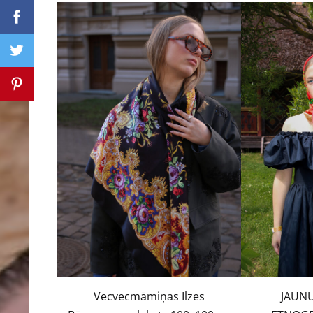
Vecvecmāmiņas Ilzes
JAUN