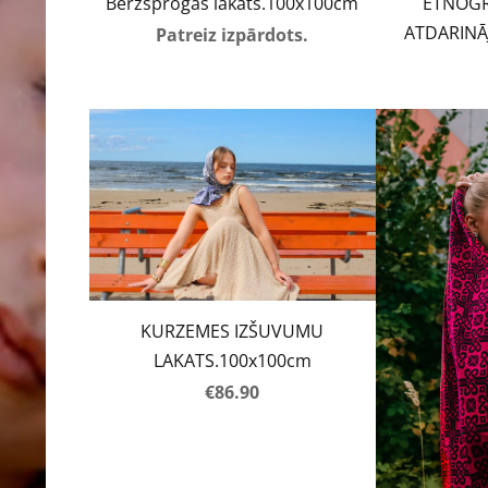
Bērzsprogas lakats.100x100cm
ETNOGR
ATDARINĀ
Patreiz izpārdots.
KURZEMES IZŠUVUMU
LAKATS.100x100cm
€86.90