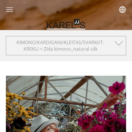
KIMONO/KARDIGANI/KLEITAS/SVARKI/T-
KREKLI > Zīda kimono_natural silk