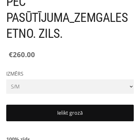
PĒC
PASŪTĪJUMA_ZEMGALES
ETNO. ZILS.
€260.00
IZMĒRS
Ielikt grozā
100% zīds.