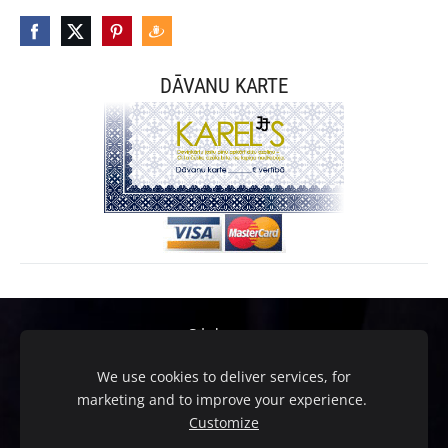
DĀVANU KARTE
Sīkdatnes
We use cookies to deliver services, for
KAREL"S 2016. Ornamentus un fototgrāfijas aizsargā
marketing and to improve your experience.
autortiesības. Preču zīme Nr.M 72 816. Latvija, Mārupe, Lielā
Customize
iela 39-46