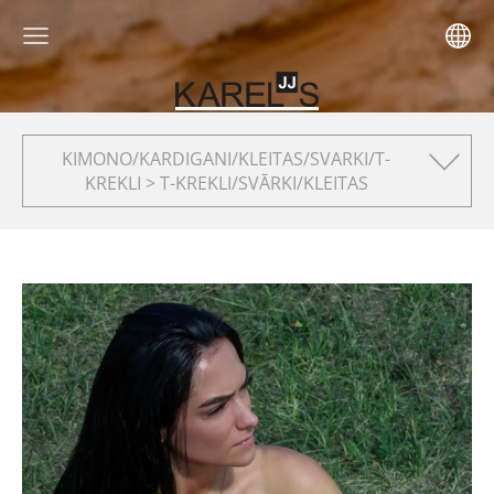
KIMONO/KARDIGANI/KLEITAS/SVARKI/T-
KREKLI > T-KREKLI/SVĀRKI/KLEITAS