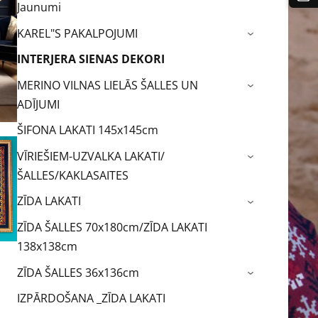
Jaunumi
KAREL"S PAKALPOJUMI
›
INTERJERA SIENAS DEKORI
MERINO VILNAS LIELĀS ŠALLES UN
›
ADĪJUMI
ŠIFONA LAKATI 145x145cm
VĪRIEŠIEM-UZVALKA LAKATI/
›
ŠALLES/KAKLASAITES
ZĪDA LAKATI
›
ZĪDA ŠALLES 70x180cm/ZĪDA LAKATI
138x138cm
ZĪDA ŠALLES 36x136cm
›
IZPĀRDOŠANA _ZĪDA LAKATI