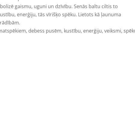
olizē gaismu, uguni un dzīvību. Senās baltu ciltis to
 kustību, enerģiju, tās vīrišķo spēku. Lietots kā ļaunuma
arādībām.
amatspēkiem, debess pusēm, kustību, enerģiju, veiksmi, spēk