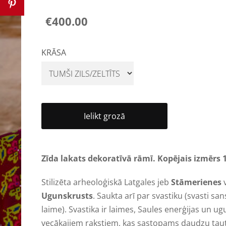
€400.00
KRĀSA
Ielikt grozā
Zīda lakats dekoratīvā rāmī. Kopējais izmērs
Stilizēta arheoloģiskā Latgales jeb
Stāmerienes
Ugunskrusts
. Saukta arī par svastiku (svasti sa
laime). Svastika ir laimes, Saules enerģijas un u
vecākajiem rakstiem, kas sastopams daudzu tautu