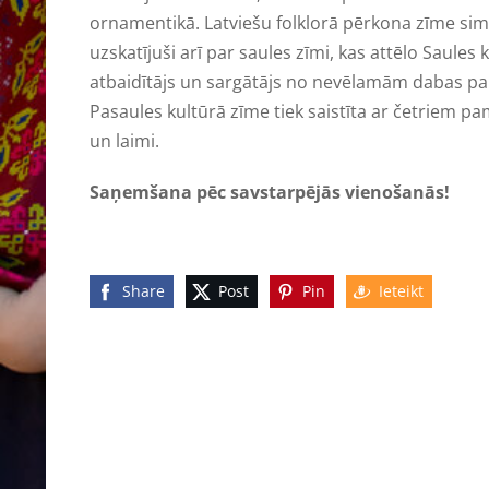
ornamentikā. Latviešu folklorā pērkona zīme simb
uzskatījuši arī par saules zīmi, kas attēlo Saules
atbaidītājs un sargātājs no nevēlamām dabas p
Pasaules kultūrā zīme tiek saistīta ar četriem p
un laimi.
Saņemšana pēc savstarpējās vienošanās!
Share
Post
Pin
Ieteikt