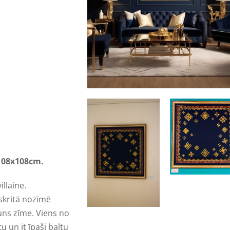
 108x108cm.
villaine.
nskritā nozīmē
guns zīme. Viens no
 un it īpaši baltu