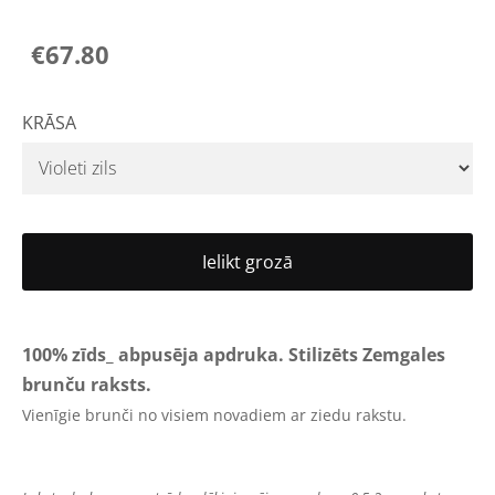
€67.80
KRĀSA
Ielikt grozā
100% zīds_
abpusēja apdruka
.
Stilizēts Zemgales
brunču raksts.
Vienīgie brunči no visiem novadiem ar ziedu rakstu.