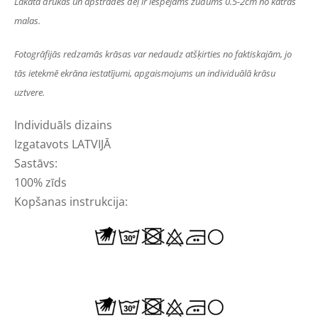
Lakata drukas un apstrādes dēļ ir iespējams zudums 0.5-2cm no katras
malas.
Fotogrāfijās redzamās krāsas var nedaudz atšķirties no faktiskajām, jo
tās ietekmē ekrāna iestatījumi, apgaismojums un individuālā krāsu
uztvere.
Individuāls dizains
Izgatavots LATVIJĀ
Sastāvs:
100% zīds
Kopšanas instrukcija: