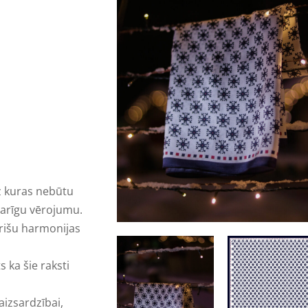
z kuras nebūtu
garīgu vērojumu.
orišu harmonijas
s ka šie raksti
aizsardzībai,