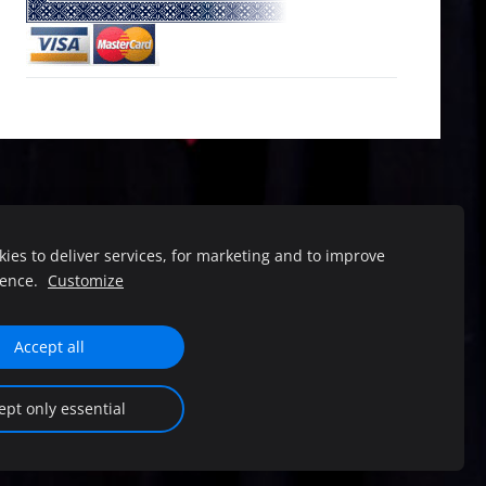
ies to deliver services, for marketing and to improve
atvija, Mārupe, Lielā iela 39-46
ience.
Customize
Accept all
ept only essential