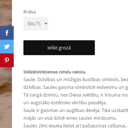
Krāsa
Ielikt grozā
StilizētsVidzemes cimdu rakstu.
Saule. Dzīvības un mūžīgās kustības simbols, be
dzīvības. Saules gaisma simbolizē iedvesmu un 
Tā sargā dzimtu, nes Dieva svētību, ir Visuma n
un augstāko estētisko vērtību paudēja.
Saule ir gaismas un auglības devēja. Tika uzskatīt
mājās un visā dzīvē ienes saules mirdzumu.
Saules zīmi iesaka lietot arī pašapziņas celšanai, 