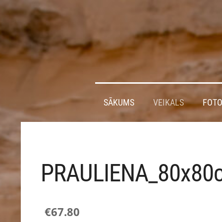
SĀKUMS
VEIKALS
FOTO
PRAULIENA_80x80
€67.80