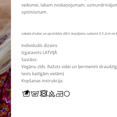
veiksmei, labam noskaņojumam, uzmundrināju
optimismam.
Lakata drukas un apstrādes dēļ ir iespējams zudums 0.5-2cm no 
Individuāls dizains
Izgatavots LATVIJĀ
Sastāvs:
Vegānu zīds. Ražots videi un ķermenim draudzīgi
tests
kaitīgām
vielām)
Kopšanas instrukcija: