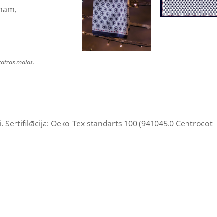
mam,
katras malas.
.
Sertifikācija
:
Oeko
-
Tex
standarts
100
(
941045.0
Centrocot