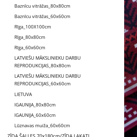
Baznīcu vitrāžas_80x80cm
Baznīcu vitrāžas_60x60cm
Rīga_100X100cm
Rīga_80x80cm
Rīga_60x60cm
LATVIEŠU MĀKSLINIEKU DARBU
REPRODUKCIJAS_80x80cm
LATVIEŠU MĀKSLINIEKU DARBU
REPRODUKCIJAS_60x60cm
LIETUVA
IGAUNIJA_80x80cm
IGAUNIJA_60x60cm
Lūznavas muiža_60x60cm
ZĪDA ŠALLES 70x180cm/ZĪDA LAKATI