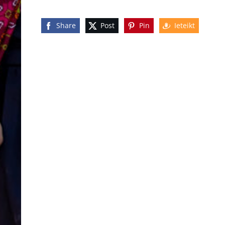
Share
Post
Pin
Ieteikt