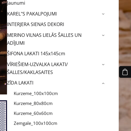
Jaunumi
KAREL"S PAKALPOJUMI
›
INTERJERA SIENAS DEKORI
MERINO VILNAS LIELĀS ŠALLES UN
›
ADĪJUMI
ŠIFONA LAKATI 145x145cm
VĪRIEŠIEM-UZVALKA LAKATI/
›
ŠALLES/KAKLASAITES
ZĪDA LAKATI
›
Kurzeme_100x100cm
Kurzeme_80x80cm
Kurzeme_60x60cm
Zemgale_100x100cm