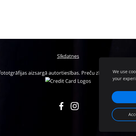
Sīkdatnes
We use cook
otgrāfijas aizsargā autortiesības. Preču zīme Nr.M 72 816. L
your exper
Acc