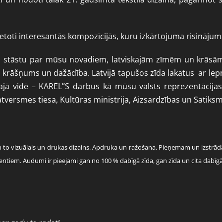
vietoti interesantās kompozīcijās, kuru izkārtojuma risinājumā
vīto stāstu par mūsu novadiem, latviskajām zīmēm un krāsām
 krāšņums un dažādība. Latvijā tapušos zīda lakatus ar lepn
vajā vidē – KAREL”S darbus kā mūsu valsts reprezentācija
Satversmes tiesa, Kultūras ministrija, Aizsardzības un Satiks
u un to vizuālais un drukas dizains. Apdruka un ražošana. Pieņemam un izst
ntiem. Audumi ir pieejami gan no 100 % dabīgā zīda, gan zīda un cita dabīg