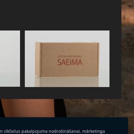
am sīkfailus pakalpojuma nodrošināšanai, mārketinga
atvija, Mārupe, Lielā iela 39-46