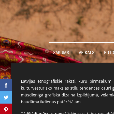
SĀKUMS
VEIKALS
FOTO
Latvijas etnogrāfiskie raksti, kuru pirmsākumi
kultūrvēsturisko mākslas stilu tendences cauri
mūsdienīgā grafiskā dizaina izpildījumā, vēlamie
baudāma ikdienas patērētājam
Tādējādi mūsu etnogrāfiskie raksti tiek saglabā