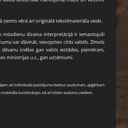
 ņemts vērā arī oriģinālā tekstilmateriāla veids.
 mūsdienu dizaina interpretācijā ir iemantojuši
umu var dāvināt, viesojoties citās valstīs. Zīmols
s dāvanu izvēlas gan valsts iestādes, piemēram,
mes ministrijas u.c., gan uzņēmumi.
rādājam arī individuāla pasūtījuma darbus (audumam, apģērbam
ā materiāla kombinācijas, kā arī citiem audumu veidiem.