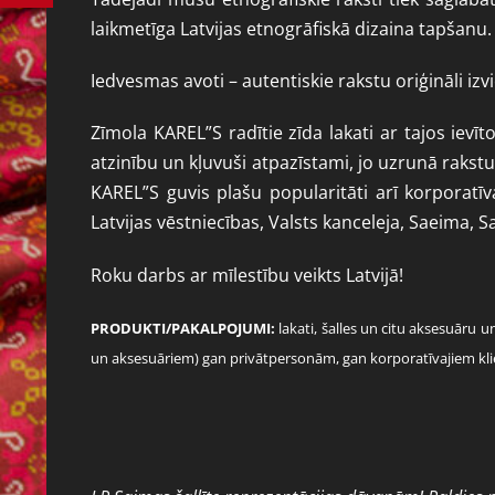
laikmetīga Latvijas etnogrāfiskā dizaina tapšanu.
Iedvesmas avoti – autentiskie rakstu oriģināli iz
Zīmola KAREL”S radītie zīda lakati ar tajos ie
atzinību un kļuvuši atpazīstami, jo uzrunā rakstu
KAREL”S guvis plašu popularitāti arī korporatī
Latvijas vēstniecības, Valsts kanceleja, Saeima, 
Roku darbs ar mīlestību veikts Latvijā!
PRODUKTI/PAKALPOJUMI:
lakati, šalles un citu aksesuār
un aksesuāriem) gan privātpersonām, gan korporatīvajiem klie