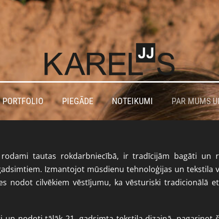
 PORTFOLIO
PIEGĀDE
NOTEIKUMI
PAR MUMS U
 rodami tautas rokdarbniecībā, ir tradīcijām bagāti un r
 gadsimtiem. Izmantojot mūsdienu tehnoloģijas un tekstila 
s nodot cilvēkiem vēstījumu, ka vēsturiski tradicionālā et
ti un nodoti tālāk 21. gadsimta tekstila dizainā, pagarino