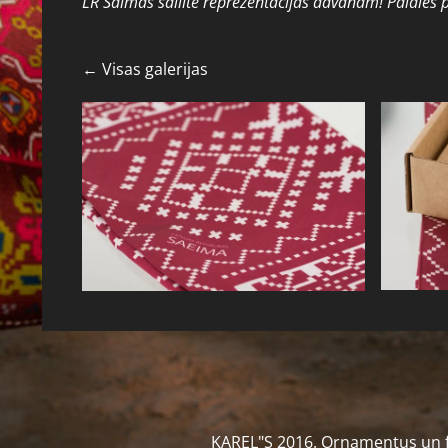
LR Saimas šallīte reprezentācijas dāvanām! Paldies 
Visas galerijas
KAREL"S 2016. Ornamentus un fot