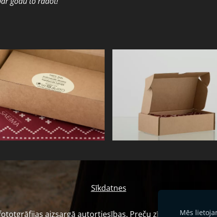
par godu to radot!
Sīkdatnes
Mēs lietoj
otgrāfijas aizsargā autortiesības. Preču zīme Nr.M 72 816. L