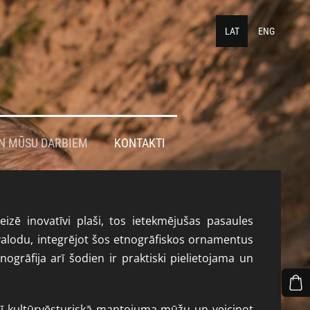
LAT
ENG
N MŪSU DARBIEM
KONTAKTI
eizē inovatīvi plaši, tos ietekmējušas pasaules
valodu, integrējot šos etnogrāfiskos ornamentus
nogrāfija arī šodien ir praktiski pielietojama un
t šī kultūrvēsturiskā mantojuma mūžu un veicinot